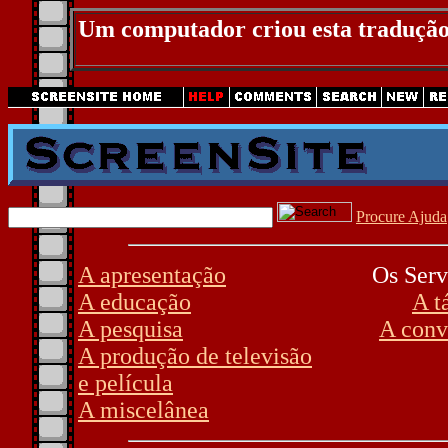
Um computador criou esta tradução
Procure Ajuda
A apresentação
Os Serv
A educação
A t
A pesquisa
A conv
A produção de televisão
e película
A miscelânea